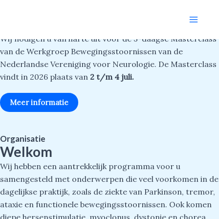
Masterclass Bewegingsstoornissen
Ga
Main
naar
2026
Menu
de
Wij nodigen u van harte uit voor de 3-daagse Masterclass
inhoud
van de Werkgroep Bewegingsstoornissen van de
Nederlandse Vereniging voor Neurologie. De Masterclass
vindt in 2026 plaats van
2 t/m 4 juli.
Meer informatie
Organisatie
Welkom
Wij hebben een aantrekkelijk programma voor u
samengesteld met onderwerpen die veel voorkomen in de
dagelijkse praktijk, zoals de ziekte van Parkinson, tremor,
ataxie en functionele bewegingsstoornissen. Ook komen
diepe hersenstimulatie, myoclonus, dystonie en chorea